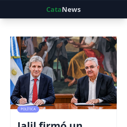
Cata
News
POLÍTICA
Jalil firmó un