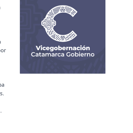
a
a
por
ba
s.
.